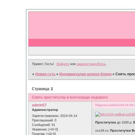
Привет, Гость!
Войдите
или
зарегистрируйтесь
.
»
Новая суть
»
Индивидуалки шлюхи бляди
»
Снять прос
Страница:
1
Снять проститутку в волгограде недорого
admin57
Поделиться
2014-04-15 00:
Администратор
Зарегистрирован
: 2014-04-14
Приглашений:
0
Проститутки
до 1000 р.
Сообщений:
91
Уважение:
[+0/-0]
xxx34.ru:
Проститутки В
Позитив:
[+0/-0]