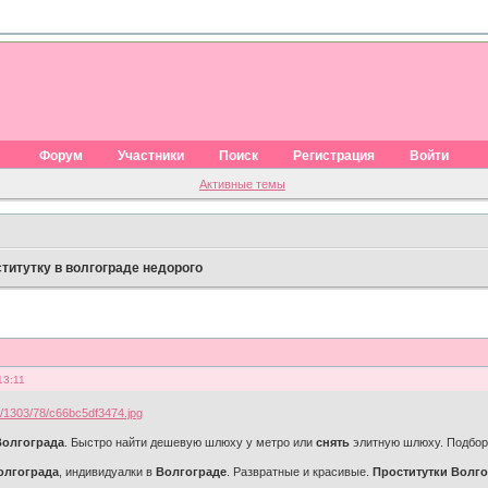
Форум
Участники
Поиск
Регистрация
Войти
Активные темы
титутку в волгограде недорого
13:11
Волгограда
. Быстро найти дешевую шлюху у метро или
снять
элитную шлюху. Подбор п
олгограда
, индивидуалки в
Волгограде
. Развратные и красивые.
Проститутки Волго