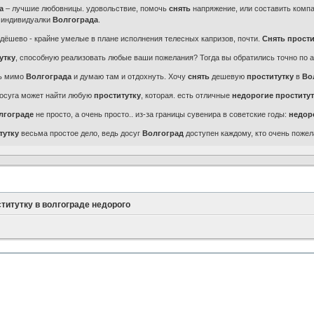
а
– лучшие любовницы. удовольствие, помочь
снять
напряжение, или составить компа
индивидуалки
Волгограда
.
дёшево - крайне умелые в плане исполнения телесных капризов, почти.
Снять прости
утку
, способную реализовать любые ваши пожелания? Тогда вы обратились точно по а
ть мимо
Волгограда
и думаю там и отдохнуть. Хочу
снять
дешевую
проститутку
в
Во
досуга может найти любую
проститутку
, которая. есть отличные
недорогие проститу
лгограде
не просто, а очень просто.. из-за границы сувенира в советские годы:
недор
тутку
весьма простое дело, ведь досуг
Волгоград
доступен каждому, кто очень пожела
титутку в волгограде недорого