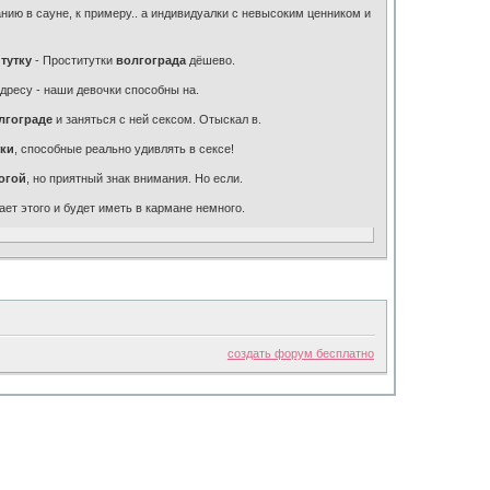
нию в сауне, к примеру.. а индивидуалки с невысоким ценником и
тутку
- Проститутки
волгограда
дёшево.
дресу - наши девочки способны на.
лгограде
и заняться с ней сексом. Отыскал в.
тки
, способные реально удивлять в сексе!
огой
, но приятный знак внимания. Но если.
ет этого и будет иметь в кармане немного.
создать форум бесплатно