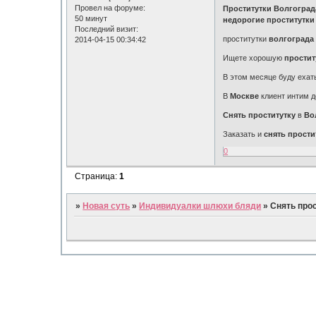
Провел на форуме:
Проститутки Волгоград
50 минут
недорогие проститутки
Последний визит:
проститутки
волгограда
2014-04-15 00:34:42
Ищете хорошую
простит
В этом месяце буду еха
В
Москве
клиент интим 
Снять проститутку
в
Во
Заказать и
снять прости
0
Страница:
1
»
Новая суть
»
Индивидуалки шлюхи бляди
»
Снять прос