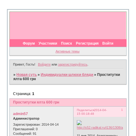
Форум
Участники
Поиск
Регистрация
Войти
Активные темы
Привет, Гость!
Войдите
или
зарегистрируйтесь
.
»
Новая суть
»
Индивидуалки шлюхи бляди
»
Проститутки
ялта 600 грн
Страница:
1
Проститутки ялта 600 грн
1
Поделиться
2014-04-
admin57
15 00:18:48
Администратор
Зарегистрирован
: 2014-04-14
Приглашений:
0
Сообщений:
91
11 янв 2014. Апартаменты,