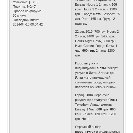
Уважение:
[+0/-0]
Выезд. Hours 1 1 час, -,
600
Позитив:
[+0/-0]
грн
. Hours 2 2 часа, -, 1200
Провел на форуме:
грн.. Город:
Ялта
. Возраст: 25
50 минут
лет. Рост: 165 см. Грудь: 2
Последний визит:
размер.
2014-04-15 00:34:42
22 дек 2013. 700 грн. Hours 2
2 часа, 1400 грн. 1400 грн.
Hours Night Ночь, 3500 грн..
Имя: София. Город:
Ялта
. 1
час:
600 грн
. 2 часа: 1200
грн.
Проститутки
и
индивидуалки
Ялты
, эскорт
услуги в
Ялта
. 2 часа:
грн
..
Ялта
– это прекрасный
солнечный город, который
является общепризнанной.
Город: Ялта Перейти в
раздел:
проститутки Ялты
Телефон: Аппартаменты,
Выезд. 1 Час,
600 грн
.
600
грн
. 2 Часа, 1200 грн. 1200
грн. Ночь.
Огромный выбор
проституток
и индивидуалок